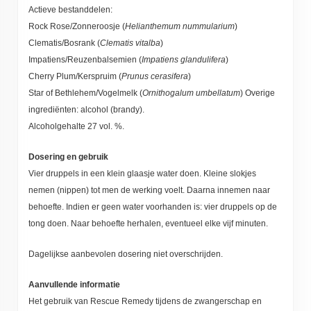
Actieve bestanddelen:
Rock Rose/Zonneroosje (
Helianthemum nummularium
)
Clematis/Bosrank (
Clematis vitalba
)
Impatiens/Reuzenbalsemien (
Impatiens glandulifera
)
Cherry Plum/Kerspruim (
Prunus cerasifera
)
Star of Bethlehem/Vogelmelk (
Ornithogalum umbellatum
) Overige
ingrediënten: alcohol (brandy).
Alcoholgehalte 27 vol. %.
Dosering en gebruik
Vier druppels in een klein glaasje water doen. Kleine slokjes
nemen (nippen) tot men de werking voelt. Daarna innemen naar
behoefte. Indien er geen water voorhanden is: vier druppels op de
tong doen. Naar behoefte herhalen, eventueel elke vijf minuten.
Dagelijkse aanbevolen dosering niet overschrijden.
Aanvullende informatie
Het gebruik van Rescue Remedy tijdens de zwangerschap en