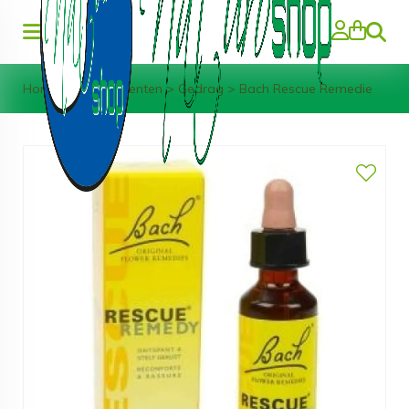
Zoeke
Home
>
Supplementen
>
Gedrag
>
Bach Rescue Remedie