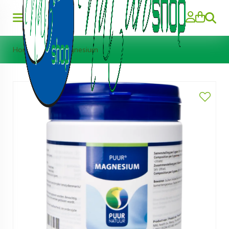
Zoeke
Home
>
Puur Magnesium