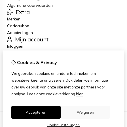
Algemene voorwaarden
Extra
Merken
Cadeaubon
Aanbiedingen
Mijn account
Inloggen
Bestelhistorie
Verlanglijst
Cookies & Privacy
Nieuwsbrief
Klantenservice
We gebruiken cookies en andere technieken om
Contact
websiteverkeer te analyseren. Ook delen we informatie
Retourneren
over uw gebruik van onze site met onze partners voor
Sitemap
analyse.
Lees onze cookieverklaring
hier
Accepteren
Weigeren
Cookie-instellingen