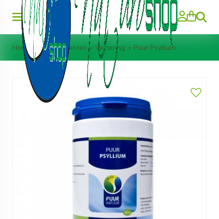
Zoeke
Home
>
Supplementen
>
Vertering
>
Puur Psyllium