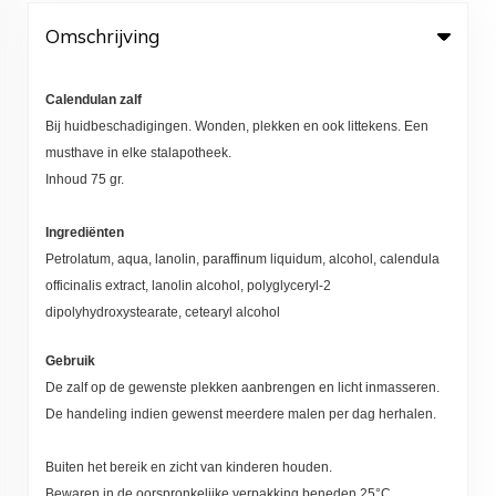
Omschrijving
Calendulan zalf
Bij huidbeschadigingen. Wonden, plekken en ook littekens. Een
musthave in elke stalapotheek.
Inhoud 75 gr.
Ingrediënten
Petrolatum, aqua, lanolin, paraffinum liquidum, alcohol, calendula
officinalis extract, lanolin alcohol, polyglyceryl-2
dipolyhydroxystearate, cetearyl alcohol
Gebruik
De zalf op de gewenste plekken aanbrengen en licht inmasseren.
De handeling indien gewenst meerdere malen per dag herhalen.
Buiten het bereik en zicht van kinderen houden.
Bewaren in de oorspronkelijke verpakking beneden 25°C.