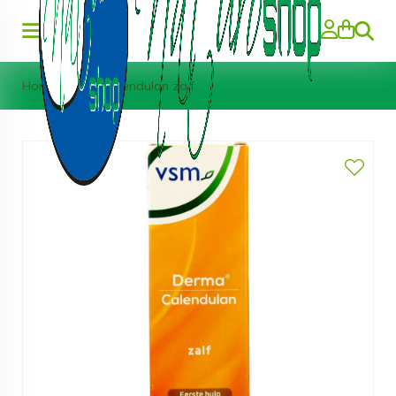
Zoeke
Home
>
VSM Calendulan zalf