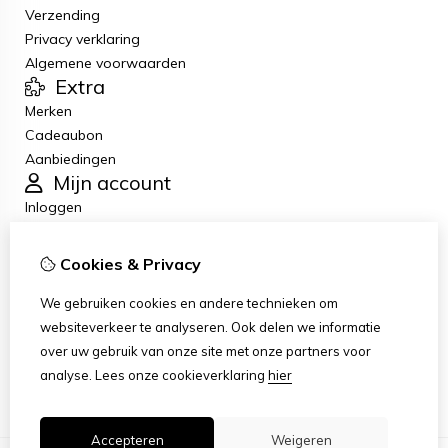
Verzending
Privacy verklaring
Algemene voorwaarden
Extra
Merken
Cadeaubon
Aanbiedingen
Mijn account
Inloggen
Bestelhistorie
Verlanglijst
Cookies & Privacy
Nieuwsbrief
Klantenservice
We gebruiken cookies en andere technieken om
Contact
websiteverkeer te analyseren. Ook delen we informatie
Retourneren
over uw gebruik van onze site met onze partners voor
Sitemap
analyse.
Lees onze cookieverklaring
hier
Accepteren
Weigeren